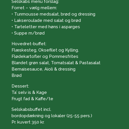
Selskabs menu forslag:
Forret – vælg mellem:
• Tunmousse medsalat, brød og dressing
• Lakseroulade med salat og brød
• Tarteletter med høns i asparges
• Suppe m/brød
Hovedret-buffet:
Flæskesteg, Oksefilet og Kylling.
Flødekartofler og Pommesfrites
Blandet grøn salat, Tomatsalat & Pastasalat
Bernaisesauce, Aioli & dressing
Brød
Dessert:
Ta’ selv is & Kage
Frugt fad & Kaffe/te
Selskabsbuffet incl.
bordopdækning og lokaler (25-55 pers.)
Pr. kuvert 350 kr.