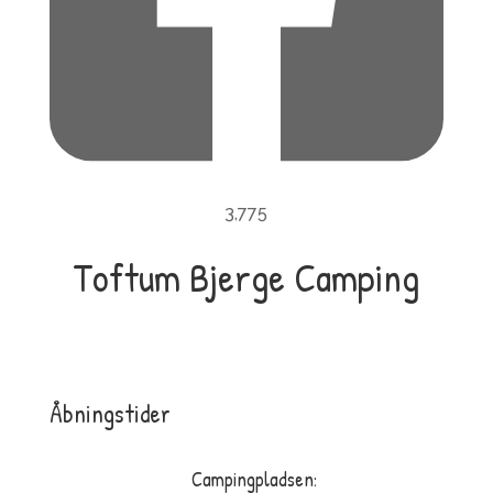
3,775
Toftum Bjerge Camping
Toftum Bjerge Camping er en dejlig naturplads
tæt på Limfjorden mellem Struer og Lemvig.
Åbningstider
Campingpladsen: