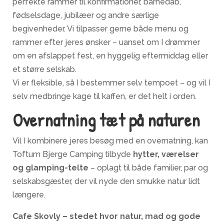
perfekte rammer til konfirmationer, barnedåb,
fødselsdage, jubilæer og andre særlige
begivenheder. Vi tilpasser gerne både menu og
rammer efter jeres ønsker – uanset om I drømmer
om en afslappet fest, en hyggelig eftermiddag eller
et større selskab.
Vi er fleksible, så I bestemmer selv tempoet – og vil I
selv medbringe kage til kaffen, er det helt i orden.
Overnatning tæt på naturen
Vil I kombinere jeres besøg med en overnatning, kan
Toftum Bjerge Camping tilbyde
hytter, værelser
og glamping-telte
– oplagt til både familier, par og
selskabsgæster, der vil nyde den smukke natur lidt
længere.
Cafe Skovly – stedet hvor natur, mad og gode