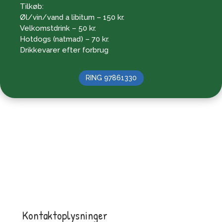
Tilkøb:
Øl/vin/vand a libitum – 150 kr.
Velkomstdrink – 50 kr.
Hotdogs (natmad) – 70 kr.
Drikkevarer efter forbrug
RING 97861330
Kontaktoplysninger