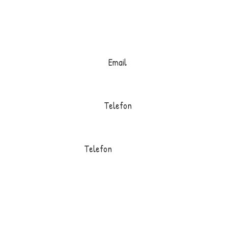
Email
info@toftum-bjerge.dk
Telefon
+45 9786 1330
Telefon
+45 9786 1330