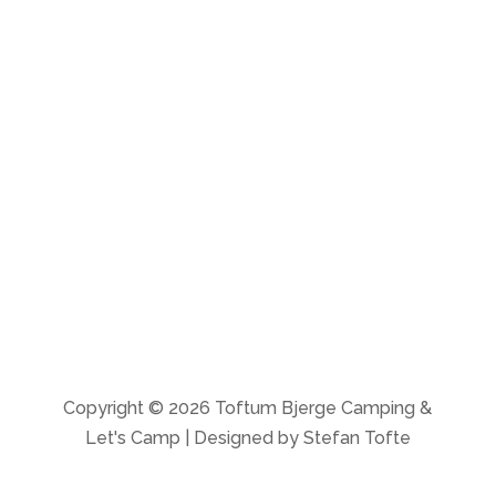
indtjekning pr. telefon)
Butik:
Alle dage: 8-11 & 14-16.30
Cafe Skovly
Fredag: 17-21
Copyright © 2026 Toftum Bjerge Camping &
Let's Camp | Designed by Stefan Tofte