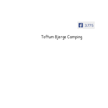
3,775
Toftum Bjerge Camping
Toftum Bjerge Camping er en
dejlig naturplads tæt på
Limfjorden mellem Struer og
Lemvig.
Åbningstider
Campingpladsen:
Åbent hele året
(i vinterhalvåret foregår