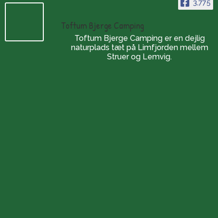
3,775
Toftum Bjerge Camping
Toftum Bjerge Camping er en dejlig
naturplads tæt på Limfjorden mellem
Struer og Lemvig.
Openingstijden
De camping:
Het hele jaar door geopend
(tijdens de wintermaanden
is telefonisch inchecken)
Winkel:
8-11 & 14-16
Van 20/10-25 tot 27/3-26
is de winkel gesloten.