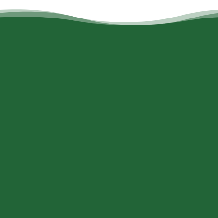
Contactgegevens
Adres
Gl Landevej 4
7600 Struer 7600 Struer
E-mail
info@toftum-bjerge.dk
Telefoonnummer
+45 9786 1330