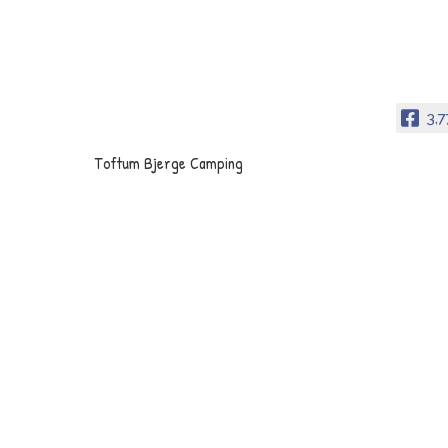
3,
Toftum Bjerge Camping
Toftum Bjerge Camping er en dejlig naturplads tæ
Limfjorden mellem Struer og Lemvig.