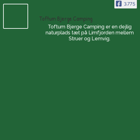
3,775
Toftum Bjerge Camping
Toftum Bjerge Camping er en dejlig
naturplads tæt på Limfjorden mellem
Struer og Lemvig.
Die Öffnungszeiten
Der Campingplatz:
Ganzjährig geöffnet
(in den Wintermonaten
ist der Check-in per Telefon möglich)
Laden:
8-11 & 14-16
Vom 20/10-25 bis 27/3-26
ist der Laden geschlossen