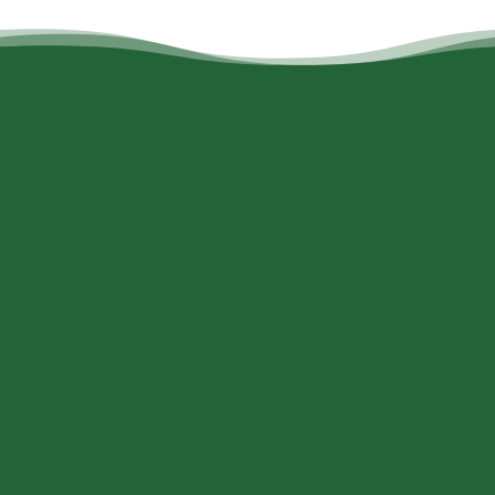
Kontaktangaben
Adresse
Gl Landevej 4
7600 Struer 7600 Struer
E-Mail
info@toftum-bjerge.dk
Rufnummer
+45 9786 1330