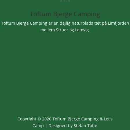
3,775
Toftum Bjerge Camping
Toftum Bjerge Camping er en dejlig naturplads tæt på Limfjorden
mellem Struer og Lemvig.
Åbningstider
Campingpladsen:
Åbent hele året
(i vinterhalvåret foregår
indtjekning pr. telefon)
Butik:
Søn – tors. 8 – 11 & 14 – 18
Fre-lør: 8 – 11 & 14 – 20
Copyright © 2026 Toftum Bjerge Camping & Let's
Camp | Designed by Stefan Tofte