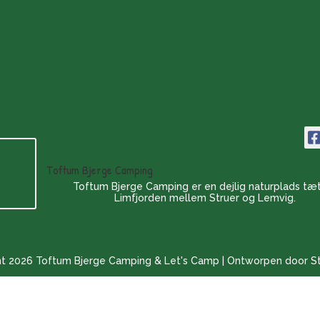
Toftum Bjerge Camping
Toftum Bjerge Camping er en dejlig naturplads tæ
Limfjorden mellem Struer og Lemvig.
t 2026 Toftum Bjerge Camping & Let's Camp | Ontworpen door S