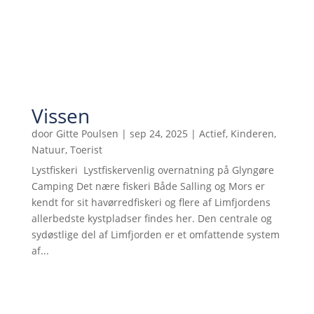
Vissen
door
Gitte Poulsen
|
sep 24, 2025
|
Actief
,
Kinderen
,
Natuur
,
Toerist
Lystfiskeri Lystfiskervenlig overnatning på Glyngøre
Camping Det nære fiskeri Både Salling og Mors er
kendt for sit havørredfiskeri og flere af Limfjordens
allerbedste kystpladser findes her. Den centrale og
sydøstlige del af Limfjorden er et omfattende system
af...