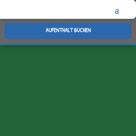
AUFENTHALT BUCHEN
Kontaktangaben
Adresse
Gl Landevej 4
7600 Struer 7600 Struer
E-Mail
info@toftum-bjerge.dk