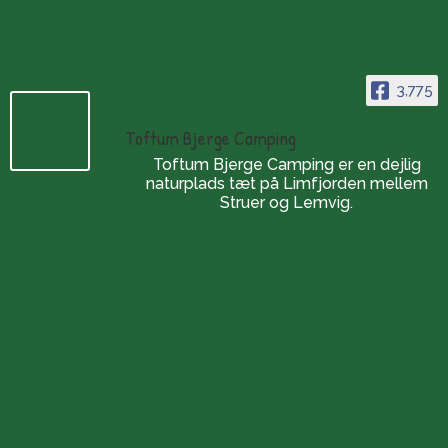
3,775
Toftum Bjerge Camping
Toftum Bjerge Camping er en dejlig
naturplads tæt på Limfjorden mellem
Struer og Lemvig.
Die Öffnungszeiten
Der Campingplatz:
Ganzjährig geöffnet
(in den Wintermonaten
ist der Check-in per Telefon möglich)
Laden: