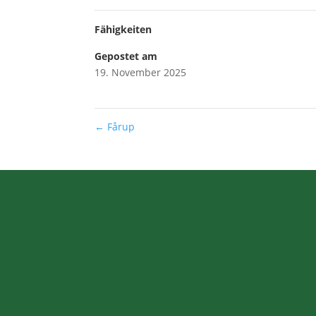
Fähigkeiten
Gepostet am
19. November 2025
←
Fårup
Kontaktangaben
Besu
Adresse
Gl Landevej 4
7600 Struer 7600 Struer