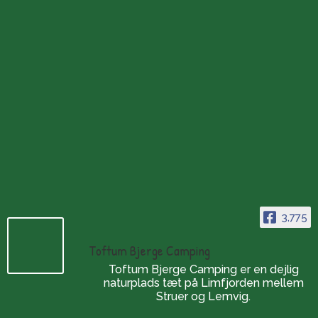
Atempausen am Limfjord zu erfahren.
3,775
Toftum Bjerge Camping
Toftum Bjerge Camping er en dejlig
naturplads tæt på Limfjorden mellem
Struer og Lemvig.