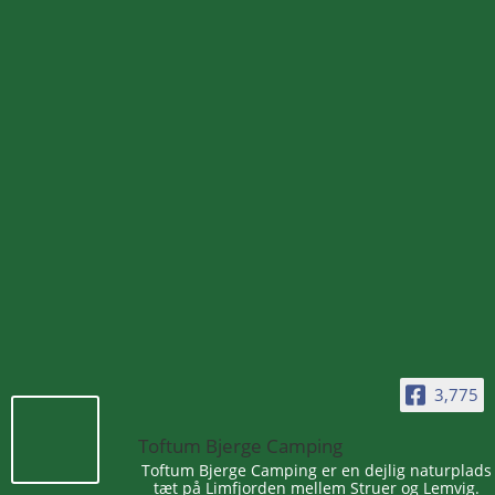
Besuchen Sie einen unserer anderen Campingplätze oder
letscamp.dk
,
um mehr über unsere verschiedenen Atempausen am Limfjord zu
erfahren.
3,775
Toftum Bjerge Camping
Toftum Bjerge Camping er en dejlig naturplads
tæt på Limfjorden mellem Struer og Lemvig.