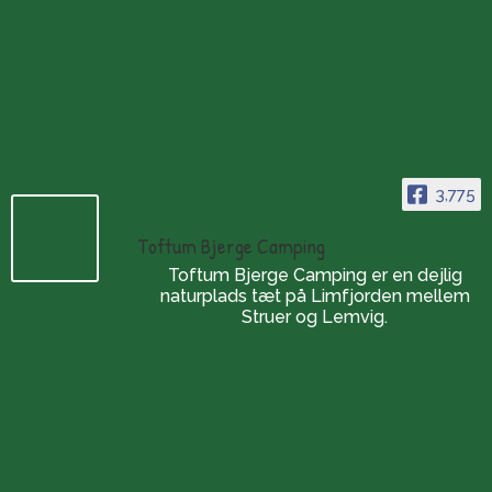
3,775
Toftum Bjerge Camping
Toftum Bjerge Camping er en dejlig
naturplads tæt på Limfjorden mellem
Struer og Lemvig.
Openingstijden
De camping:
Het hele jaar door geopend
(tijdens de wintermaanden