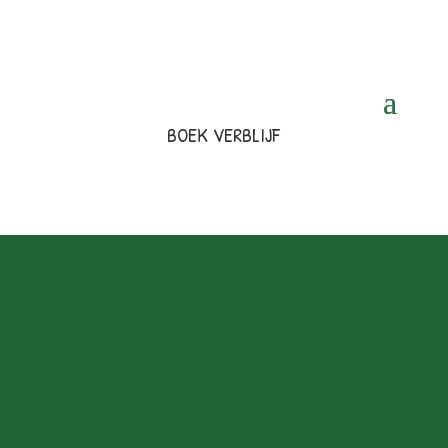
BOEK VERBLIJF
Contactgegevens
Adres
Gl Landevej 4
7600 Struer 7600 Struer